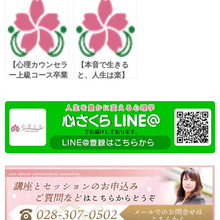
【心理カウンセラ
【本音で生きる
ー上級コース卒業
と、人生は楽】
式】