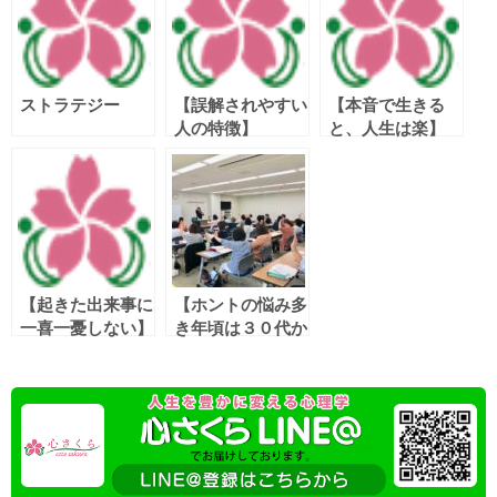
ストラテジー
【誤解されやすい
【本音で生きる
人の特徴】
と、人生は楽】
【起きた出来事に
【ホントの悩み多
一喜一憂しない】
き年頃は３０代か
ら４０代】