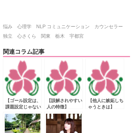
悩み 心理学 NLP コミュニケーション カウンセラー
独立 心さくら 関東 栃木 宇都宮
関連コラム記事
【ゴール設定は、
【誤解されやすい
【他人に嫉妬しち
課題設定じゃない
人の特徴】
ゃうときは】
よ】